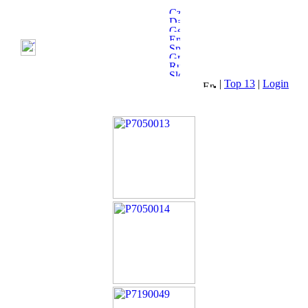
|
Top 13
|
Login